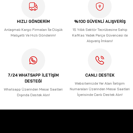
Ürün resmi kalitesiz, bozuk veya görüntülenemiyor.
Ürün açıklamasında eksik bilgiler bulunuyor.
HIZLI GÖNDERİM
%100 GÜVENLİ ALIŞVERİŞ
Ürün bilgilerinde hatalar bulunuyor.
Anlaşmalı Kargo Firmaları İle Düşük
15 Yıllık Sektör Tecrübesine Sahip
Maliyetli Ve Hızlı Gönderim!
KafKas Yedek Parça Güvencesi ile
Ürün fiyatı diğer sitelerden daha pahalı.
Alışveriş İmkanı!
Bu ürüne benzer farklı alternatifler olmalı.
7/24 WHATSAPP İLETİŞİM
CANLI DESTEK
DESTEĞİ
Gönder
Websitemizde Yer Alan İletişim
Numaraları Üzerinden Mesai Saatleri
Whatsapp Üzerinden Mesai Saatleri
İçerisinde Canlı Destek Alın!
Dışında Destek Alın!