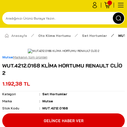
Anasayfa
Oto Klima Hortumu
Set Hortumlar
WUT.
Wutse
Markanın tüm ürünleri
WUT.4212.0168 KLİMA HORTUMU RENAULT CLİO
2
1.192,38 TL
Kategori
Set Hortumlar
Marka
Wutse
Stok Kodu
WUT.4212.0168
GELİNCE HABER VER