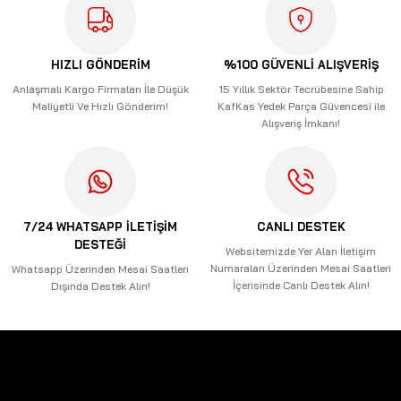
Ürün resmi kalitesiz, bozuk veya görüntülenemiyor.
Ürün açıklamasında eksik bilgiler bulunuyor.
HIZLI GÖNDERİM
%100 GÜVENLİ ALIŞVERİŞ
Ürün bilgilerinde hatalar bulunuyor.
Anlaşmalı Kargo Firmaları İle Düşük
15 Yıllık Sektör Tecrübesine Sahip
Maliyetli Ve Hızlı Gönderim!
KafKas Yedek Parça Güvencesi ile
Ürün fiyatı diğer sitelerden daha pahalı.
Alışveriş İmkanı!
Bu ürüne benzer farklı alternatifler olmalı.
7/24 WHATSAPP İLETİŞİM
CANLI DESTEK
DESTEĞİ
Gönder
Websitemizde Yer Alan İletişim
Numaraları Üzerinden Mesai Saatleri
Whatsapp Üzerinden Mesai Saatleri
İçerisinde Canlı Destek Alın!
Dışında Destek Alın!