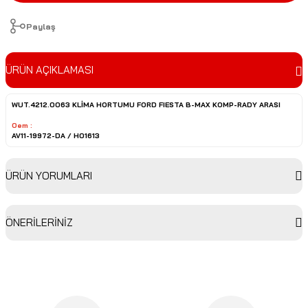
Paylaş
ÜRÜN AÇIKLAMASI
WUT.4212.0063
KLİMA HORTUMU FORD FIESTA B-MAX KOMP-RADY ARASI
Oem :
AV11-19972-DA / H01613
ÜRÜN YORUMLARI
ÖNERİLERİNİZ
Bu ürüne ilk yorumu siz yapın!
Bu ürünün fiyat bilgisi, resim, ürün açıklamalarında ve diğer
konularda yetersiz gördüğünüz noktaları öneri formunu
Yorum Yaz
kullanarak tarafımıza iletebilirsiniz.
Görüş ve önerileriniz için teşekkür ederiz.