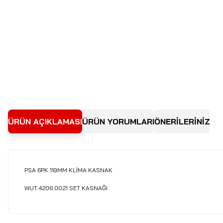
ÜRÜN AÇIKLAMASI
ÜRÜN YORUMLARI
ÖNERİLERİNİZ
PSA 6PK 119MM KLİMA KASNAK
WUT.4206.0021 SET KASNAĞI