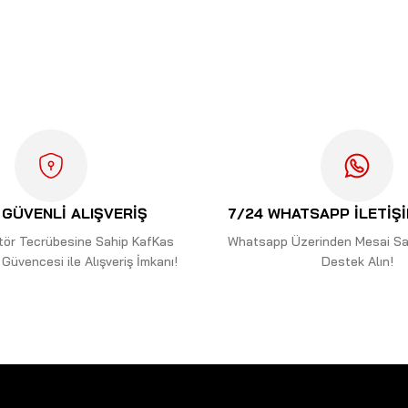
ularda yetersiz gördüğünüz noktaları öneri formunu kullanarak tarafımıza i
Bu ürüne ilk yorumu siz yapın!
Yorum Yaz
GÜVENLİ ALIŞVERİŞ
7/24 WHATSAPP İLETİŞ
ektör Tecrübesine Sahip KafKas
Whatsapp Üzerinden Mesai Saa
Güvencesi ile Alışveriş İmkanı!
Destek Alın!
Gönder