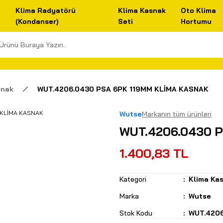
Klima Radyatörü
Klima Kasnak
Oto Klima
(Kondanser)
Seti
Hortumu
snak
WUT.4206.0430 PSA 6PK 119MM KLİMA KASNAK
Wutse
Markanın tüm ürünleri
WUT.4206.0430 
1.400,83 TL
Kategori
Klima Ka
Marka
Wutse
Stok Kodu
WUT.420