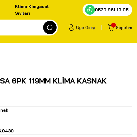
Klima Kimyasal
0530 961 19 05
Sıvıları
Üye Girişi
Sepetim
PSA 6PK 119MM KLİMA KASNAK
snak
6.0430