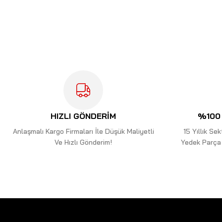
Bu ürünün fiyat bilgisi, resim, ürün açıklamalarında ve diğer kon
Görüş ve önerileriniz için teşekkür ederiz.
Ürün resmi kalitesiz, bozuk veya görüntülenemiyor.
Ürün açıklamasında eksik bilgiler bulunuyor.
Ürün bilgilerinde hatalar bulunuyor.
Ürün fiyatı diğer sitelerden daha pahalı.
Bu ürüne benzer farklı alternatifler olmalı.
HIZLI GÖNDERİM
%100 
Anlaşmalı Kargo Firmaları İle Düşük Maliyetli
15 Yıllık S
Ve Hızlı Gönderim!
Yedek Parça 