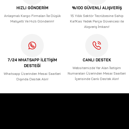
Ürün açıklamasında eksik bilgiler bulunuyor.
HIZLI GÖNDERİM
%100 GÜVENLİ ALIŞVERİŞ
Ürün bilgilerinde hatalar bulunuyor.
Anlaşmalı Kargo Firmaları İle Düşük
15 Yıllık Sektör Tecrübesine Sahip
Maliyetli Ve Hızlı Gönderim!
KafKas Yedek Parça Güvencesi ile
Ürün fiyatı diğer sitelerden daha pahalı.
Alışveriş İmkanı!
Bu ürüne benzer farklı alternatifler olmalı.
7/24 WHATSAPP İLETİŞİM
CANLI DESTEK
DESTEĞİ
Gönder
Websitemizde Yer Alan İletişim
Numaraları Üzerinden Mesai Saatleri
Whatsapp Üzerinden Mesai Saatleri
İçerisinde Canlı Destek Alın!
Dışında Destek Alın!