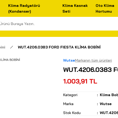
Klima Radyatörü
Klima Kasnak
Oto Klima
(Kondanser)
Seti
Hortumu
ini
WUT.4206.0383 FORD FIESTA KLİMA BOBİNİ
Wutse
Markanın tüm ürünleri
WUT.4206.0383 F
1.003,91 TL
Kategori
Klima Bob
Marka
Wutse
Stok Kodu
WUT.420