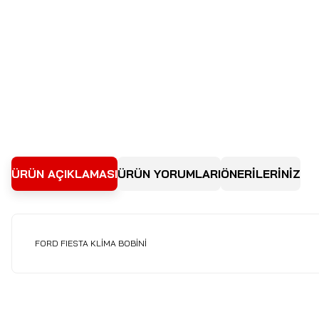
ÜRÜN AÇIKLAMASI
ÜRÜN YORUMLARI
ÖNERİLERİNİZ
FORD FIESTA KLİMA BOBİNİ
Bu ürünün fiyat bilgisi, resim, ürün açıklamalarında ve diğer kon
Görüş ve önerileriniz için teşekkür ederiz.