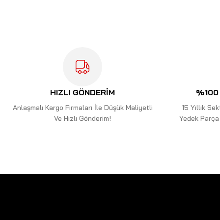
Ürün resmi kalitesiz, bozuk veya görüntülenemiyor.
Ürün açıklamasında eksik bilgiler bulunuyor.
Ürün bilgilerinde hatalar bulunuyor.
Ürün fiyatı diğer sitelerden daha pahalı.
Bu ürüne benzer farklı alternatifler olmalı.
HIZLI GÖNDERİM
%100 
Anlaşmalı Kargo Firmaları İle Düşük Maliyetli
15 Yıllık S
Ve Hızlı Gönderim!
Yedek Parça 