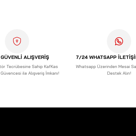
Bu ürüne ilk yorumu siz yapın!
Yorum Yaz
GÜVENLİ ALIŞVERİŞ
7/24 WHATSAPP İLETİŞ
ektör Tecrübesine Sahip KafKas
Whatsapp Üzerinden Mesai Saa
Güvencesi ile Alışveriş İmkanı!
Destek Alın!
Gönder