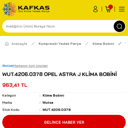
Anasayfa
Kompresör Yedek Parça
Klima Bobini
W
Wutse
Markanın tüm ürünleri
WUT.4206.0378 OPEL ASTRA J KLİMA BOBİNİ
963,41 TL
Kategori
Klima Bobini
Marka
Wutse
Stok Kodu
WUT.4206.0378
GELİNCE HABER VER