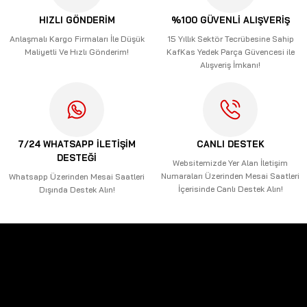
Ürün açıklamasında eksik bilgiler bulunuyor.
HIZLI GÖNDERİM
%100 GÜVENLİ ALIŞVERİŞ
Ürün bilgilerinde hatalar bulunuyor.
Anlaşmalı Kargo Firmaları İle Düşük
15 Yıllık Sektör Tecrübesine Sahip
Maliyetli Ve Hızlı Gönderim!
KafKas Yedek Parça Güvencesi ile
Ürün fiyatı diğer sitelerden daha pahalı.
Alışveriş İmkanı!
Bu ürüne benzer farklı alternatifler olmalı.
7/24 WHATSAPP İLETİŞİM
CANLI DESTEK
DESTEĞİ
Gönder
Websitemizde Yer Alan İletişim
Numaraları Üzerinden Mesai Saatleri
Whatsapp Üzerinden Mesai Saatleri
İçerisinde Canlı Destek Alın!
Dışında Destek Alın!