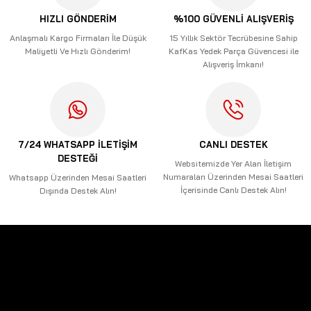
Ürün açıklamasında eksik bilgiler bulunuyor.
HIZLI GÖNDERİM
%100 GÜVENLİ ALIŞVERİŞ
Ürün bilgilerinde hatalar bulunuyor.
Anlaşmalı Kargo Firmaları İle Düşük
15 Yıllık Sektör Tecrübesine Sahip
Maliyetli Ve Hızlı Gönderim!
KafKas Yedek Parça Güvencesi ile
Ürün fiyatı diğer sitelerden daha pahalı.
Alışveriş İmkanı!
Bu ürüne benzer farklı alternatifler olmalı.
7/24 WHATSAPP İLETİŞİM
CANLI DESTEK
DESTEĞİ
Gönder
Websitemizde Yer Alan İletişim
Numaraları Üzerinden Mesai Saatleri
Whatsapp Üzerinden Mesai Saatleri
İçerisinde Canlı Destek Alın!
Dışında Destek Alın!