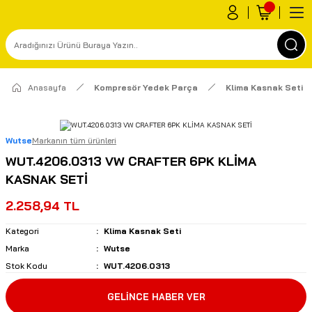
Anasayfa
Kompresör Yedek Parça
Klima Kasnak Seti
Wutse
Markanın tüm ürünleri
WUT.4206.0313 VW CRAFTER 6PK KLİMA
KASNAK SETİ
2.258,94 TL
Kategori
Klima Kasnak Seti
Marka
Wutse
Stok Kodu
WUT.4206.0313
GELİNCE HABER VER