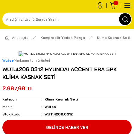
Anasayfa
Kompresör Yedek Parça
Klima Kasnak Seti
Wutse
Markanın tüm ürünleri
WUT.4206.0312 HYUNDAI ACCENT ERA 5PK
KLİMA KASNAK SETİ
2.967,99 TL
Kategori
Klima Kasnak Seti
Marka
Wutse
Stok Kodu
WUT.4206.0312
GELİNCE HABER VER