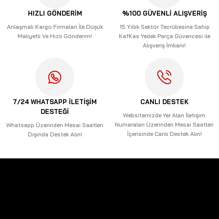
Ürün açıklamasında eksik bilgiler bulunuyor.
HIZLI GÖNDERİM
%100 GÜVENLİ ALIŞVERİŞ
Ürün bilgilerinde hatalar bulunuyor.
Anlaşmalı Kargo Firmaları İle Düşük
15 Yıllık Sektör Tecrübesine Sahip
Maliyetli Ve Hızlı Gönderim!
KafKas Yedek Parça Güvencesi ile
Ürün fiyatı diğer sitelerden daha pahalı.
Alışveriş İmkanı!
Bu ürüne benzer farklı alternatifler olmalı.
7/24 WHATSAPP İLETİŞİM
CANLI DESTEK
DESTEĞİ
Gönder
Websitemizde Yer Alan İletişim
Numaraları Üzerinden Mesai Saatleri
Whatsapp Üzerinden Mesai Saatleri
İçerisinde Canlı Destek Alın!
Dışında Destek Alın!