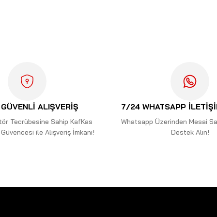
ularda yetersiz gördüğünüz noktaları öneri formunu kullanarak tarafımıza i
Bu ürüne ilk yorumu siz yapın!
Yorum Yaz
GÜVENLİ ALIŞVERİŞ
7/24 WHATSAPP İLETİŞ
ektör Tecrübesine Sahip KafKas
Whatsapp Üzerinden Mesai Saa
Güvencesi ile Alışveriş İmkanı!
Destek Alın!
Gönder