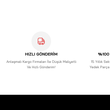
Bu ürünün fiyat bilgisi, resim, ürün açıklamalarında ve diğer kon
Görüş ve önerileriniz için teşekkür ederiz.
Ürün resmi kalitesiz, bozuk veya görüntülenemiyor.
Ürün açıklamasında eksik bilgiler bulunuyor.
Ürün bilgilerinde hatalar bulunuyor.
Ürün fiyatı diğer sitelerden daha pahalı.
Bu ürüne benzer farklı alternatifler olmalı.
HIZLI GÖNDERİM
%100 
Anlaşmalı Kargo Firmaları İle Düşük Maliyetli
15 Yıllık S
Ve Hızlı Gönderim!
Yedek Parça 