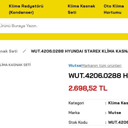
Klima Radyatörü
Klima Kasnak
Oto Klima
(Kondanser)
Seti
Hortumu
nak Seti
WUT.4206.0288 HYUNDAI STAREX KLİMA KASN
Wutse
Markanın tüm ürünleri
WUT.4206.0288 
2.698,52 TL
Kategori
Klima Kas
Marka
Wutse
Stok Kodu
WUT.420