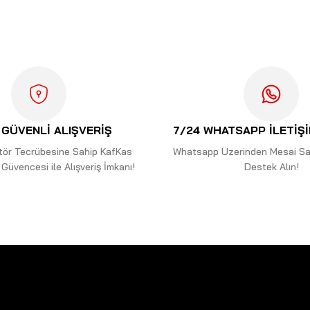
Bu ürüne ilk yorumu siz yapın!
Yorum Yaz
GÜVENLİ ALIŞVERİŞ
7/24 WHATSAPP İLETİŞ
ektör Tecrübesine Sahip KafKas
Whatsapp Üzerinden Mesai Saa
Güvencesi ile Alışveriş İmkanı!
Destek Alın!
Gönder