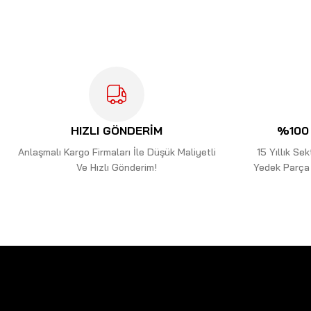
Ürün resmi kalitesiz, bozuk veya görüntülenemiyor.
Ürün açıklamasında eksik bilgiler bulunuyor.
Ürün bilgilerinde hatalar bulunuyor.
Ürün fiyatı diğer sitelerden daha pahalı.
Bu ürüne benzer farklı alternatifler olmalı.
HIZLI GÖNDERİM
%100 
Anlaşmalı Kargo Firmaları İle Düşük Maliyetli
15 Yıllık S
Ve Hızlı Gönderim!
Yedek Parça 