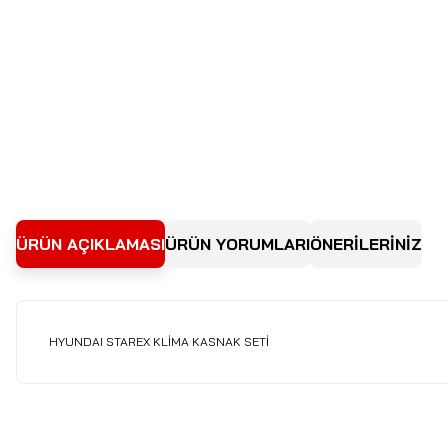
ÜRÜN AÇIKLAMASI
ÜRÜN YORUMLARI
ÖNERİLERİNİZ
HYUNDAI STAREX KLİMA KASNAK SETİ
Bu ürünün fiyat bilgisi, resim, ürün açıklamalarında ve diğer kon
Görüş ve önerileriniz için teşekkür ederiz.