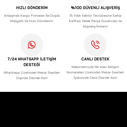
Ürün açıklamasında eksik bilgiler bulunuyor.
HIZLI GÖNDERİM
%100 GÜVENLİ ALIŞVERİŞ
Ürün bilgilerinde hatalar bulunuyor.
Anlaşmalı Kargo Firmaları İle Düşük
15 Yıllık Sektör Tecrübesine Sahip
Maliyetli Ve Hızlı Gönderim!
KafKas Yedek Parça Güvencesi ile
Ürün fiyatı diğer sitelerden daha pahalı.
Alışveriş İmkanı!
Bu ürüne benzer farklı alternatifler olmalı.
7/24 WHATSAPP İLETİŞİM
CANLI DESTEK
DESTEĞİ
Gönder
Websitemizde Yer Alan İletişim
Numaraları Üzerinden Mesai Saatleri
Whatsapp Üzerinden Mesai Saatleri
İçerisinde Canlı Destek Alın!
Dışında Destek Alın!