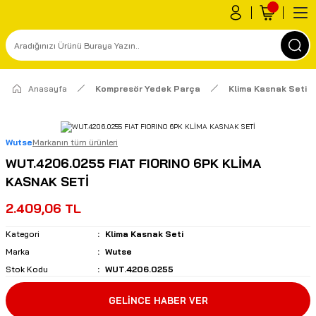
Anasayfa
Kompresör Yedek Parça
Klima Kasnak Seti
Wutse
Markanın tüm ürünleri
WUT.4206.0255 FIAT FIORINO 6PK KLİMA
KASNAK SETİ
2.409,06 TL
Kategori
Klima Kasnak Seti
Marka
Wutse
Stok Kodu
WUT.4206.0255
GELİNCE HABER VER