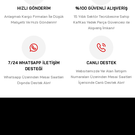
Ürün açıklamasında eksik bilgiler bulunuyor.
HIZLI GÖNDERİM
%100 GÜVENLİ ALIŞVERİŞ
Ürün bilgilerinde hatalar bulunuyor.
Anlaşmalı Kargo Firmaları İle Düşük
15 Yıllık Sektör Tecrübesine Sahip
Maliyetli Ve Hızlı Gönderim!
KafKas Yedek Parça Güvencesi ile
Ürün fiyatı diğer sitelerden daha pahalı.
Alışveriş İmkanı!
Bu ürüne benzer farklı alternatifler olmalı.
7/24 WHATSAPP İLETİŞİM
CANLI DESTEK
DESTEĞİ
Gönder
Websitemizde Yer Alan İletişim
Numaraları Üzerinden Mesai Saatleri
Whatsapp Üzerinden Mesai Saatleri
İçerisinde Canlı Destek Alın!
Dışında Destek Alın!