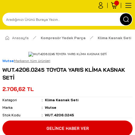
Anasayfa
Kompresör Yedek Parça
Klima Kasnak Seti
Wutse
Markanın tüm ürünleri
WUT.4206.0245 TOYOTA YARIS KLİMA KASNAK
SETİ
2.706,62 TL
Kategori
Klima Kasnak Seti
Marka
Wutse
Stok Kodu
WUT.4206.0245
GELİNCE HABER VER