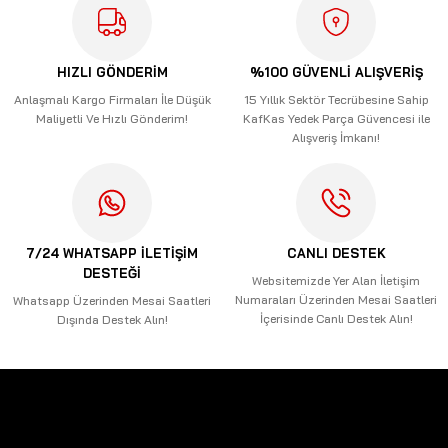
Ürün resmi kalitesiz, bozuk veya görüntülenemiyor.
Ürün açıklamasında eksik bilgiler bulunuyor.
HIZLI GÖNDERİM
%100 GÜVENLİ ALIŞVERİŞ
Ürün bilgilerinde hatalar bulunuyor.
Anlaşmalı Kargo Firmaları İle Düşük
15 Yıllık Sektör Tecrübesine Sahip
Maliyetli Ve Hızlı Gönderim!
KafKas Yedek Parça Güvencesi ile
Ürün fiyatı diğer sitelerden daha pahalı.
Alışveriş İmkanı!
Bu ürüne benzer farklı alternatifler olmalı.
7/24 WHATSAPP İLETİŞİM
CANLI DESTEK
DESTEĞİ
Gönder
Websitemizde Yer Alan İletişim
Numaraları Üzerinden Mesai Saatleri
Whatsapp Üzerinden Mesai Saatleri
İçerisinde Canlı Destek Alın!
Dışında Destek Alın!