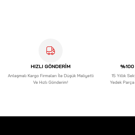
Bu ürünün fiyat bilgisi, resim, ürün açıklamalarında ve diğer kon
Görüş ve önerileriniz için teşekkür ederiz.
Ürün resmi kalitesiz, bozuk veya görüntülenemiyor.
Ürün açıklamasında eksik bilgiler bulunuyor.
Ürün bilgilerinde hatalar bulunuyor.
Ürün fiyatı diğer sitelerden daha pahalı.
Bu ürüne benzer farklı alternatifler olmalı.
HIZLI GÖNDERİM
%100 
Anlaşmalı Kargo Firmaları İle Düşük Maliyetli
15 Yıllık S
Ve Hızlı Gönderim!
Yedek Parça 