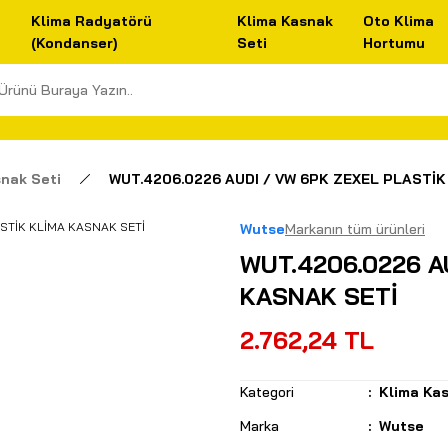
Klima Radyatörü
Klima Kasnak
Oto Klima
(Kondanser)
Seti
Hortumu
nak Seti
WUT.4206.0226 AUDI / VW 6PK ZEXEL PLASTİK
Wutse
Markanın tüm ürünleri
WUT.4206.0226 A
KASNAK SETİ
2.762,24 TL
Kategori
Klima Kas
Marka
Wutse