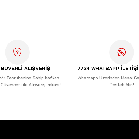
ularda yetersiz gördüğünüz noktaları öneri formunu kullanarak tarafımıza i
Bu ürüne ilk yorumu siz yapın!
Yorum Yaz
GÜVENLİ ALIŞVERİŞ
7/24 WHATSAPP İLETİŞ
ektör Tecrübesine Sahip KafKas
Whatsapp Üzerinden Mesai Saa
Güvencesi ile Alışveriş İmkanı!
Destek Alın!
Gönder