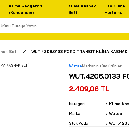
Klima Radyatörü
Klima Kasnak
Oto Klima
(Kondanser)
Seti
Hortumu
nak Seti
WUT.4206.0133 FORD TRANSIT KLİMA KASNAK 
Wutse
Markanın tüm ürünleri
WUT.4206.0133 F
2.409,06 TL
Kategori
Klima Kas
Marka
Wutse
Stok Kodu
WUT.4206