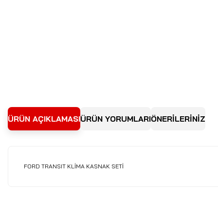
ÜRÜN AÇIKLAMASI
ÜRÜN YORUMLARI
ÖNERİLERİNİZ
FORD TRANSIT KLİMA KASNAK SETİ
Bu ürünün fiyat bilgisi, resim, ürün açıklamalarında ve diğer kon
Görüş ve önerileriniz için teşekkür ederiz.