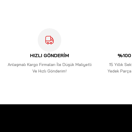
Ürün resmi kalitesiz, bozuk veya görüntülenemiyor.
Ürün açıklamasında eksik bilgiler bulunuyor.
Ürün bilgilerinde hatalar bulunuyor.
Ürün fiyatı diğer sitelerden daha pahalı.
Bu ürüne benzer farklı alternatifler olmalı.
HIZLI GÖNDERİM
%100 
Anlaşmalı Kargo Firmaları İle Düşük Maliyetli
15 Yıllık S
Ve Hızlı Gönderim!
Yedek Parça 