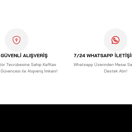
Bu ürüne ilk yorumu siz yapın!
Yorum Yaz
GÜVENLİ ALIŞVERİŞ
7/24 WHATSAPP İLETİŞ
ektör Tecrübesine Sahip KafKas
Whatsapp Üzerinden Mesai Saa
Güvencesi ile Alışveriş İmkanı!
Destek Alın!
Gönder