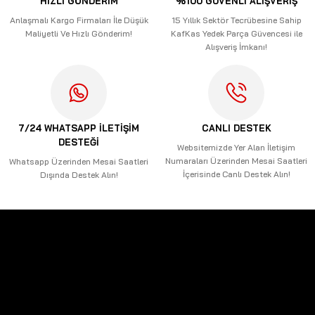
HIZLI GÖNDERİM
%100 GÜVENLİ ALIŞVERİŞ
Ürün bilgilerinde hatalar bulunuyor.
Anlaşmalı Kargo Firmaları İle Düşük
15 Yıllık Sektör Tecrübesine Sahip
Maliyetli Ve Hızlı Gönderim!
KafKas Yedek Parça Güvencesi ile
Ürün fiyatı diğer sitelerden daha pahalı.
Alışveriş İmkanı!
Bu ürüne benzer farklı alternatifler olmalı.
7/24 WHATSAPP İLETİŞİM
CANLI DESTEK
DESTEĞİ
Gönder
Websitemizde Yer Alan İletişim
Numaraları Üzerinden Mesai Saatleri
Whatsapp Üzerinden Mesai Saatleri
İçerisinde Canlı Destek Alın!
Dışında Destek Alın!