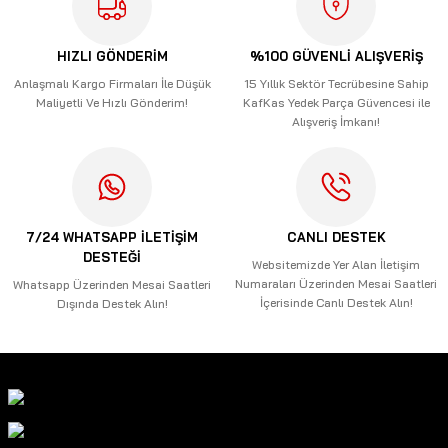
Ürün resmi kalitesiz, bozuk veya görüntülenemiyor.
Ürün açıklamasında eksik bilgiler bulunuyor.
HIZLI GÖNDERİM
%100 GÜVENLİ ALIŞVERİŞ
Ürün bilgilerinde hatalar bulunuyor.
Anlaşmalı Kargo Firmaları İle Düşük
15 Yıllık Sektör Tecrübesine Sahip
Maliyetli Ve Hızlı Gönderim!
KafKas Yedek Parça Güvencesi ile
Ürün fiyatı diğer sitelerden daha pahalı.
Alışveriş İmkanı!
Bu ürüne benzer farklı alternatifler olmalı.
7/24 WHATSAPP İLETİŞİM
CANLI DESTEK
DESTEĞİ
Gönder
Websitemizde Yer Alan İletişim
Numaraları Üzerinden Mesai Saatleri
Whatsapp Üzerinden Mesai Saatleri
İçerisinde Canlı Destek Alın!
Dışında Destek Alın!