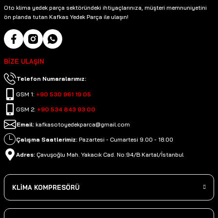
Oto klima yedek parça sektöründeki ihtiyaçlarınıza, müşteri memnuniyetini
ön planda tutan Kafkas Yedek Parça ile ulaşın!
BİZE ULAŞIN
Telefon Numaralarımız:
GSM 1:
+90 530 961 19 05
GSM 2:
+90 534 843 93 00
Email:
kafkasotoyedekparca@gmail.com
Çalışma Saatlerimiz:
Pazartesi - Cumartesi 9.00 - 18.00
Adres:
Çavuşoğlu Mah. Yakacık Cad. No:94/B Kartal/İstanbul
KLİMA KOMPRESÖRÜ