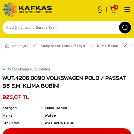
0
Anasayfa
Kompresör Yedek Parça
Klima Bobini
W
Wutse
Markanın tüm ürünleri
WUT.4206.0090 VOLKSWAGEN POLO / PASSAT
B5 E.M. KLİMA BOBİNİ
925,07 TL
Kategori
Klima Bobini
Marka
Wutse
Stok Kodu
WUT.4206.0090