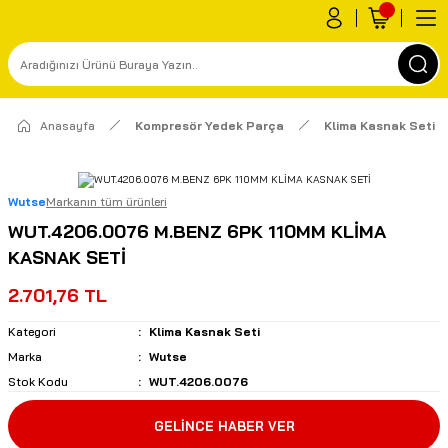
Anasayfa
Kompresör Yedek Parça
Klima Kasnak Seti
Wutse
Markanın tüm ürünleri
WUT.4206.0076 M.BENZ 6PK 110MM KLİMA
KASNAK SETİ
2.701,76 TL
Kategori
Klima Kasnak Seti
Marka
Wutse
Stok Kodu
WUT.4206.0076
GELİNCE HABER VER