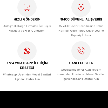
Ürün resmi kalitesiz, bozuk veya görüntülenemiyor.
Ürün açıklamasında eksik bilgiler bulunuyor.
HIZLI GÖNDERİM
%100 GÜVENLİ ALIŞVERİŞ
Ürün bilgilerinde hatalar bulunuyor.
Anlaşmalı Kargo Firmaları İle Düşük
15 Yıllık Sektör Tecrübesine Sahip
Maliyetli Ve Hızlı Gönderim!
KafKas Yedek Parça Güvencesi ile
Ürün fiyatı diğer sitelerden daha pahalı.
Alışveriş İmkanı!
Bu ürüne benzer farklı alternatifler olmalı.
7/24 WHATSAPP İLETİŞİM
CANLI DESTEK
DESTEĞİ
Gönder
Websitemizde Yer Alan İletişim
Numaraları Üzerinden Mesai Saatleri
Whatsapp Üzerinden Mesai Saatleri
İçerisinde Canlı Destek Alın!
Dışında Destek Alın!