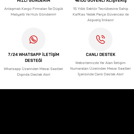
HIZLI GÖNDERİM
%100 GÜVENLİ ALIŞVERİŞ
Ürün bilgilerinde hatalar bulunuyor.
Anlaşmalı Kargo Firmaları İle Düşük
15 Yıllık Sektör Tecrübesine Sahip
Maliyetli Ve Hızlı Gönderim!
KafKas Yedek Parça Güvencesi ile
Ürün fiyatı diğer sitelerden daha pahalı.
Alışveriş İmkanı!
Bu ürüne benzer farklı alternatifler olmalı.
7/24 WHATSAPP İLETİŞİM
CANLI DESTEK
DESTEĞİ
Gönder
Websitemizde Yer Alan İletişim
Numaraları Üzerinden Mesai Saatleri
Whatsapp Üzerinden Mesai Saatleri
İçerisinde Canlı Destek Alın!
Dışında Destek Alın!