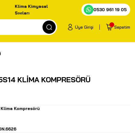
Klima Kimyasal
0530 961 19 05
Sıvıları
Üye Girişi
Sepetim
Ü
5S14 KLİMA KOMPRESÖRÜ
l Klima Kompresörü
DN.6626