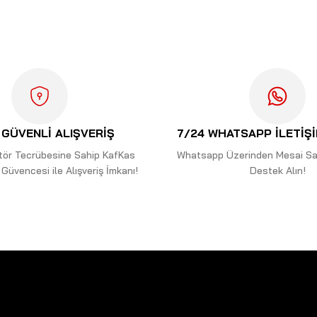
Bu ürüne ilk yorumu siz yapın!
Yorum Yaz
GÜVENLİ ALIŞVERİŞ
7/24 WHATSAPP İLETİŞ
ektör Tecrübesine Sahip KafKas
Whatsapp Üzerinden Mesai Saa
Güvencesi ile Alışveriş İmkanı!
Destek Alın!
Gönder