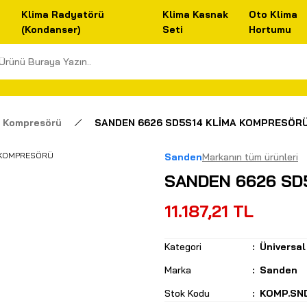
Klima Radyatörü
Klima Kasnak
Oto Klima
(Kondanser)
Seti
Hortumu
a Kompresörü
SANDEN 6626 SD5S14 KLİMA KOMPRESÖR
Sanden
Markanın tüm ürünleri
SANDEN 6626 SD
11.187,21 TL
Kategori
Üniversa
Marka
Sanden
Stok Kodu
KOMP.SN