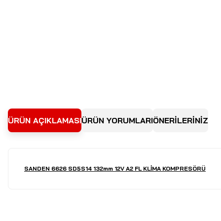
ÜRÜN AÇIKLAMASI
ÜRÜN YORUMLARI
ÖNERİLERİNİZ
SANDEN 6626 SD5S14 132mm 12V A2 FL KLİMA KOMPRESÖRÜ
Bu ürünün fiyat bilgisi, resim, ürün açıklamalarında ve diğer kon
Görüş ve önerileriniz için teşekkür ederiz.