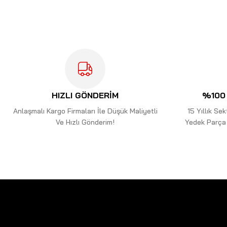
Ürün resmi kalitesiz, bozuk veya görüntülenemiyor.
Ürün açıklamasında eksik bilgiler bulunuyor.
Ürün bilgilerinde hatalar bulunuyor.
Ürün fiyatı diğer sitelerden daha pahalı.
Bu ürüne benzer farklı alternatifler olmalı.
HIZLI GÖNDERİM
%100 
Anlaşmalı Kargo Firmaları İle Düşük Maliyetli
15 Yıllık S
Ve Hızlı Gönderim!
Yedek Parça 