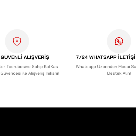
Bu ürüne ilk yorumu siz yapın!
Yorum Yaz
GÜVENLİ ALIŞVERİŞ
7/24 WHATSAPP İLETİŞ
ektör Tecrübesine Sahip KafKas
Whatsapp Üzerinden Mesai Saa
Güvencesi ile Alışveriş İmkanı!
Destek Alın!
Gönder