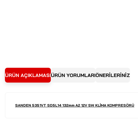
ÜRÜN AÇIKLAMASI
ÜRÜN YORUMLARI
ÖNERİLERİNİZ
SANDEN 5351VT SD5L14 132mm A2 12V SW KLİMA KOMPRESÖRÜ
Bu ürünün fiyat bilgisi, resim, ürün açıklamalarında ve diğer kon
Görüş ve önerileriniz için teşekkür ederiz.