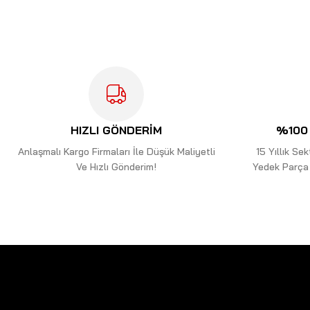
Ürün resmi kalitesiz, bozuk veya görüntülenemiyor.
Ürün açıklamasında eksik bilgiler bulunuyor.
Ürün bilgilerinde hatalar bulunuyor.
Ürün fiyatı diğer sitelerden daha pahalı.
Bu ürüne benzer farklı alternatifler olmalı.
HIZLI GÖNDERİM
%100 
Anlaşmalı Kargo Firmaları İle Düşük Maliyetli
15 Yıllık S
Ve Hızlı Gönderim!
Yedek Parça 