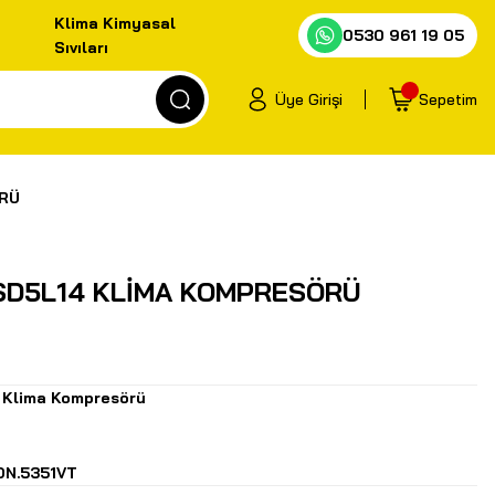
Klima Kimyasal
0530 961 19 05
Sıvıları
Üye Girişi
Sepetim
ÖRÜ
SD5L14 KLİMA KOMPRESÖRÜ
l Klima Kompresörü
DN.5351VT