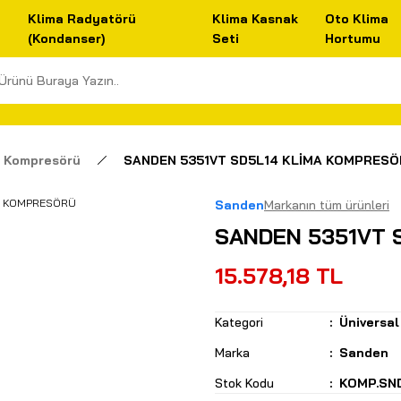
Klima Radyatörü
Klima Kasnak
Oto Klima
(Kondanser)
Seti
Hortumu
a Kompresörü
SANDEN 5351VT SD5L14 KLİMA KOMPRES
Sanden
Markanın tüm ürünleri
SANDEN 5351VT 
15.578,18 TL
Kategori
Üniversa
Marka
Sanden
Stok Kodu
KOMP.SN