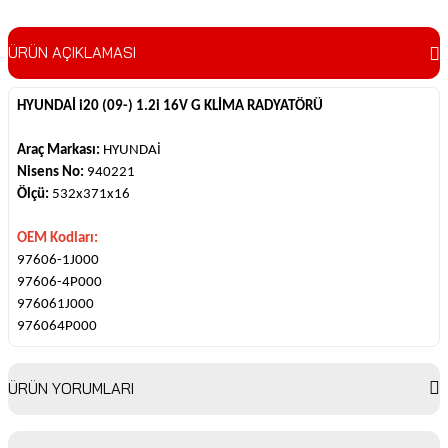
ÜRÜN AÇIKLAMASI
HYUNDAİ i20 (09-) 1.2i 16V G KLİMA RADYATÖRÜ
Araç Markası:
HYUNDAİ
Nisens No:
940221
Ölçü:
532x371x16
OEM Kodları:
97606-1J000
97606-4P000
976061J000
976064P000
ÜRÜN YORUMLARI