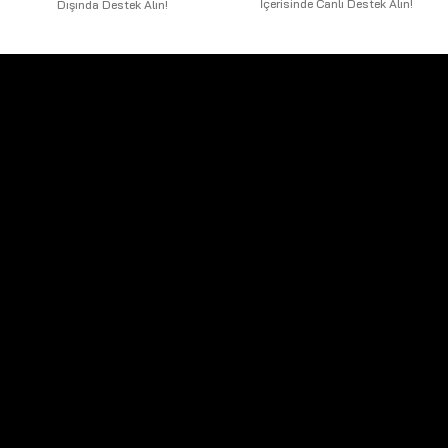
İçerisinde Canlı Destek Alın!
Dışında Destek Alın!
Telefon Numaralarımız:
GSM 1:
+90 530 961 19 05