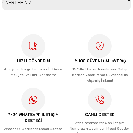
ÖNERİLERİNİZ
Bu ürüne ilk yorumu siz yapın!
Bu ürünün fiyat bilgisi, resim, ürün açıklamalarında ve diğer
konularda yetersiz gördüğünüz noktaları öneri formunu
Yorum Yaz
kullanarak tarafımıza iletebilirsiniz.
Görüş ve önerileriniz için teşekkür ederiz.
Ürün resmi kalitesiz, bozuk veya görüntülenemiyor.
Ürün açıklamasında eksik bilgiler bulunuyor.
HIZLI GÖNDERİM
%100 GÜVENLİ ALIŞVERİŞ
Ürün bilgilerinde hatalar bulunuyor.
Anlaşmalı Kargo Firmaları İle Düşük
15 Yıllık Sektör Tecrübesine Sahip
Maliyetli Ve Hızlı Gönderim!
KafKas Yedek Parça Güvencesi ile
Ürün fiyatı diğer sitelerden daha pahalı.
Alışveriş İmkanı!
Bu ürüne benzer farklı alternatifler olmalı.
7/24 WHATSAPP İLETİŞİM
CANLI DESTEK
DESTEĞİ
Gönder
Websitemizde Yer Alan İletişim
Numaraları Üzerinden Mesai Saatleri
Whatsapp Üzerinden Mesai Saatleri