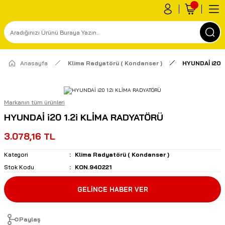
Anasayfa
Klima Radyatörü ( Kondanser )
HYUNDAİ i20 
Markanın tüm ürünleri
HYUNDAİ i20 1.2i KLİMA RADYATÖRÜ
3.078,16 TL
Kategori
Klima Radyatörü ( Kondanser )
Stok Kodu
KON.940221
GELİNCE HABER VER
Paylaş