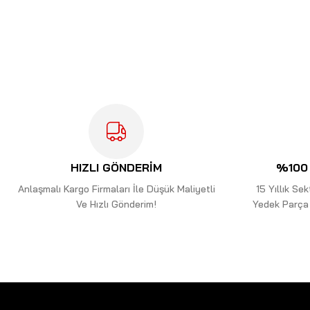
Bu ürünün fiyat bilgisi, resim, ürün açıklamalarında ve diğer kon
Görüş ve önerileriniz için teşekkür ederiz.
Ürün resmi kalitesiz, bozuk veya görüntülenemiyor.
Ürün açıklamasında eksik bilgiler bulunuyor.
Ürün bilgilerinde hatalar bulunuyor.
Ürün fiyatı diğer sitelerden daha pahalı.
Bu ürüne benzer farklı alternatifler olmalı.
HIZLI GÖNDERİM
%100 
Anlaşmalı Kargo Firmaları İle Düşük Maliyetli
15 Yıllık S
Ve Hızlı Gönderim!
Yedek Parça 