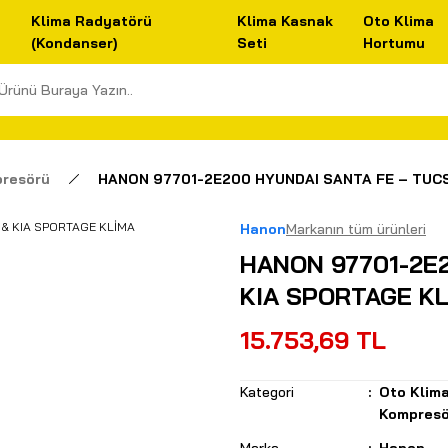
Klima Radyatörü
Klima Kasnak
Oto Klima
(Kondanser)
Seti
Hortumu
presörü
HANON 97701-2E200 HYUNDAI SANTA FE – TUC
Hanon
Markanın tüm ürünleri
HANON 97701-2E
KIA SPORTAGE K
15.753,69 TL
Kategori
Oto Klim
Kompresö