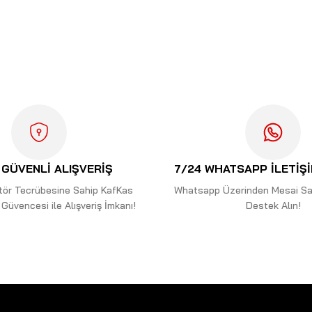
ularda yetersiz gördüğünüz noktaları öneri formunu kullanarak tarafımıza i
Bu ürüne ilk yorumu siz yapın!
Yorum Yaz
GÜVENLİ ALIŞVERİŞ
7/24 WHATSAPP İLETİŞ
ektör Tecrübesine Sahip KafKas
Whatsapp Üzerinden Mesai Saa
Güvencesi ile Alışveriş İmkanı!
Destek Alın!
Gönder