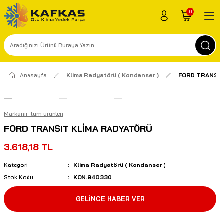
0
Anasayfa
Klima Radyatörü ( Kondanser )
FORD TRANSI
Markanın tüm ürünleri
FORD TRANSIT KLİMA RADYATÖRÜ
3.618,18 TL
Kategori
Klima Radyatörü ( Kondanser )
Stok Kodu
KON.940330
GELİNCE HABER VER