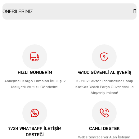
ÖNERİLERİNİZ
Bu ürüne ilk yorumu siz yapın!
Bu ürünün fiyat bilgisi, resim, ürün açıklamalarında ve diğer
konularda yetersiz gördüğünüz noktaları öneri formunu
Yorum Yaz
kullanarak tarafımıza iletebilirsiniz.
Görüş ve önerileriniz için teşekkür ederiz.
Ürün resmi kalitesiz, bozuk veya görüntülenemiyor.
Ürün açıklamasında eksik bilgiler bulunuyor.
HIZLI GÖNDERİM
%100 GÜVENLİ ALIŞVERİŞ
Ürün bilgilerinde hatalar bulunuyor.
Anlaşmalı Kargo Firmaları İle Düşük
15 Yıllık Sektör Tecrübesine Sahip
Maliyetli Ve Hızlı Gönderim!
KafKas Yedek Parça Güvencesi ile
Ürün fiyatı diğer sitelerden daha pahalı.
Alışveriş İmkanı!
Bu ürüne benzer farklı alternatifler olmalı.
7/24 WHATSAPP İLETİŞİM
CANLI DESTEK
DESTEĞİ
Gönder
Websitemizde Yer Alan İletişim