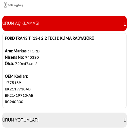
Paylaş
ÜRÜN AÇIKLAMASI
FORD TRANSIT (13-) 2.2 TDCI D KLİMA RADYATÖRÜ
Araç Markası:
FORD
Nisens No:
940330
Ölçü:
720x474x12
OEM Kodları:
1778169
BK2119710AB
BK21-19710-AB
RC940330
ÜRÜN YORUMLARI