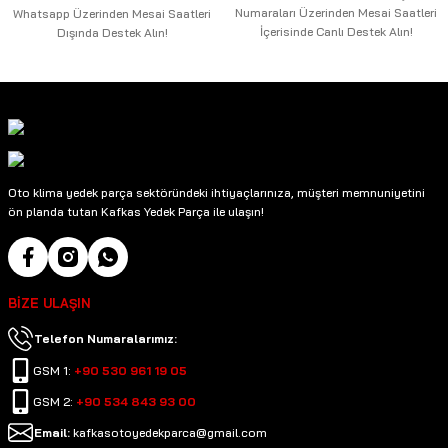
Numaraları Üzerinden Mesai Saatleri
Whatsapp Üzerinden Mesai Saatleri
İçerisinde Canlı Destek Alın!
Dışında Destek Alın!
Oto klima yedek parça sektöründeki ihtiyaçlarınıza, müşteri memnuniyetini
ön planda tutan Kafkas Yedek Parça ile ulaşın!
BİZE ULAŞIN
Telefon Numaralarımız:
GSM 1:
+90 530 961 19 05
GSM 2:
+90 534 843 93 00
Email:
kafkasotoyedekparca@gmail.com