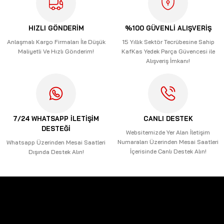
Ürün resmi kalitesiz, bozuk veya görüntülenemiyor.
Ürün açıklamasında eksik bilgiler bulunuyor.
HIZLI GÖNDERİM
%100 GÜVENLİ ALIŞVERİŞ
Ürün bilgilerinde hatalar bulunuyor.
Anlaşmalı Kargo Firmaları İle Düşük
15 Yıllık Sektör Tecrübesine Sahip
Maliyetli Ve Hızlı Gönderim!
KafKas Yedek Parça Güvencesi ile
Ürün fiyatı diğer sitelerden daha pahalı.
Alışveriş İmkanı!
Bu ürüne benzer farklı alternatifler olmalı.
7/24 WHATSAPP İLETİŞİM
CANLI DESTEK
DESTEĞİ
Gönder
Websitemizde Yer Alan İletişim
Numaraları Üzerinden Mesai Saatleri
Whatsapp Üzerinden Mesai Saatleri
İçerisinde Canlı Destek Alın!
Dışında Destek Alın!