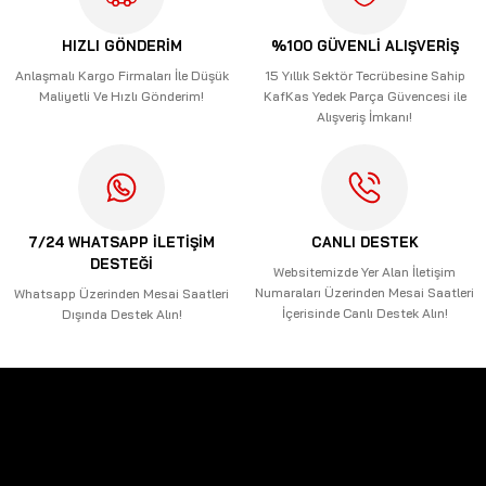
Ürün resmi kalitesiz, bozuk veya görüntülenemiyor.
Ürün açıklamasında eksik bilgiler bulunuyor.
HIZLI GÖNDERİM
%100 GÜVENLİ ALIŞVERİŞ
Ürün bilgilerinde hatalar bulunuyor.
Anlaşmalı Kargo Firmaları İle Düşük
15 Yıllık Sektör Tecrübesine Sahip
Maliyetli Ve Hızlı Gönderim!
KafKas Yedek Parça Güvencesi ile
Ürün fiyatı diğer sitelerden daha pahalı.
Alışveriş İmkanı!
Bu ürüne benzer farklı alternatifler olmalı.
7/24 WHATSAPP İLETİŞİM
CANLI DESTEK
DESTEĞİ
Gönder
Websitemizde Yer Alan İletişim
Numaraları Üzerinden Mesai Saatleri
Whatsapp Üzerinden Mesai Saatleri
İçerisinde Canlı Destek Alın!
Dışında Destek Alın!