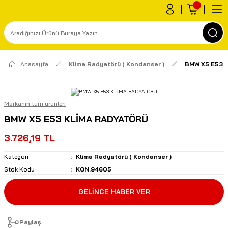
Anasayfa
Klima Radyatörü ( Kondanser )
BMW X5 E53 
Markanın tüm ürünleri
BMW X5 E53 KLİMA RADYATÖRÜ
3.726,19 TL
Kategori
Klima Radyatörü ( Kondanser )
Stok Kodu
KON.94605
GELİNCE HABER VER
Paylaş