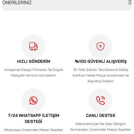
ÖNERİLERİNİZ
Bu ürüne ilk yorumu siz yapın!
Bu ürünün fiyat bilgisi, resim, ürün açıklamalarında ve diğer
konularda yetersiz gördüğünüz noktaları öneri formunu
Yorum Yaz
kullanarak tarafımıza iletebilirsiniz.
Görüş ve önerileriniz için teşekkür ederiz.
Ürün resmi kalitesiz, bozuk veya görüntülenemiyor.
Ürün açıklamasında eksik bilgiler bulunuyor.
HIZLI GÖNDERİM
%100 GÜVENLİ ALIŞVERİŞ
Ürün bilgilerinde hatalar bulunuyor.
Anlaşmalı Kargo Firmaları İle Düşük
15 Yıllık Sektör Tecrübesine Sahip
Maliyetli Ve Hızlı Gönderim!
KafKas Yedek Parça Güvencesi ile
Ürün fiyatı diğer sitelerden daha pahalı.
Alışveriş İmkanı!
Bu ürüne benzer farklı alternatifler olmalı.
7/24 WHATSAPP İLETİŞİM
CANLI DESTEK
DESTEĞİ
Gönder
Websitemizde Yer Alan İletişim
Numaraları Üzerinden Mesai Saatleri
Whatsapp Üzerinden Mesai Saatleri