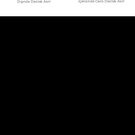
İçerisinde Canlı Destek Alın!
Dışında Destek Alın!
Telefon Numaralarımız:
GSM 1:
+90 530 961 19 05