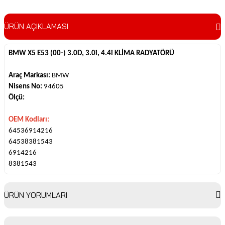
ÜRÜN AÇIKLAMASI
BMW X5 E53 (00-) 3.0D, 3.0i, 4.4i KLİMA RADYATÖRÜ
Araç Markası:
BMW
Nisens No:
94605
Ölçü:
OEM Kodları:
64536914216
64538381543
6914216
8381543
ÜRÜN YORUMLARI