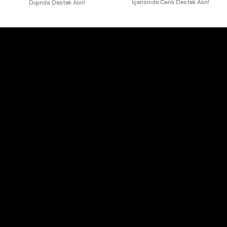
İçerisinde Canlı Destek Alın!
Dışında Destek Alın!
Telefon Numaralarımız:
GSM 1:
+90 530 961 19 05