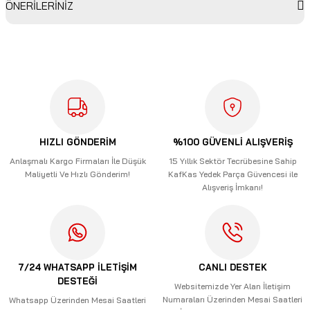
ÖNERİLERİNİZ
Bu ürüne ilk yorumu siz yapın!
Bu ürünün fiyat bilgisi, resim, ürün açıklamalarında ve diğer
konularda yetersiz gördüğünüz noktaları öneri formunu
Yorum Yaz
kullanarak tarafımıza iletebilirsiniz.
Görüş ve önerileriniz için teşekkür ederiz.
Ürün resmi kalitesiz, bozuk veya görüntülenemiyor.
Ürün açıklamasında eksik bilgiler bulunuyor.
HIZLI GÖNDERİM
%100 GÜVENLİ ALIŞVERİŞ
Ürün bilgilerinde hatalar bulunuyor.
Anlaşmalı Kargo Firmaları İle Düşük
15 Yıllık Sektör Tecrübesine Sahip
Maliyetli Ve Hızlı Gönderim!
KafKas Yedek Parça Güvencesi ile
Ürün fiyatı diğer sitelerden daha pahalı.
Alışveriş İmkanı!
Bu ürüne benzer farklı alternatifler olmalı.
7/24 WHATSAPP İLETİŞİM
CANLI DESTEK
DESTEĞİ
Gönder
Websitemizde Yer Alan İletişim
Numaraları Üzerinden Mesai Saatleri
Whatsapp Üzerinden Mesai Saatleri