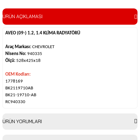
ÜRÜN AÇIKLAMASI
AVEO (09-) 1.2, 1.4 KLİMA RADYATÖRÜ
Araç Markası:
CHEVROLET
Nisens No:
940335
Ölçü:
528x425x18
OEM Kodları:
1778169
BK2119710AB
BK21-19710-AB
RC940330
ÜRÜN YORUMLARI