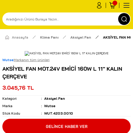
Anasayfa
Klima Fanı
Aksiyel Fan
AKSİYEL FAN MOT
Wutse
Markanın tüm ürünleri
AKSİYEL FAN MOT.24V EMİCİ 160W L 11'' KALIN
ÇERÇEVE
3.045,76 TL
Kategori
Aksiyel Fan
Marka
Wutse
Stok Kodu
WUT.4203.0010
GELİNCE HABER VER