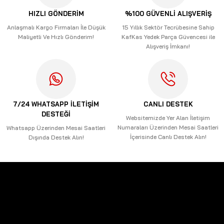
Ürün açıklamasında eksik bilgiler bulunuyor.
HIZLI GÖNDERİM
%100 GÜVENLİ ALIŞVERİŞ
Ürün bilgilerinde hatalar bulunuyor.
Anlaşmalı Kargo Firmaları İle Düşük
15 Yıllık Sektör Tecrübesine Sahip
Maliyetli Ve Hızlı Gönderim!
KafKas Yedek Parça Güvencesi ile
Ürün fiyatı diğer sitelerden daha pahalı.
Alışveriş İmkanı!
Bu ürüne benzer farklı alternatifler olmalı.
7/24 WHATSAPP İLETİŞİM
CANLI DESTEK
DESTEĞİ
Gönder
Websitemizde Yer Alan İletişim
Numaraları Üzerinden Mesai Saatleri
Whatsapp Üzerinden Mesai Saatleri
İçerisinde Canlı Destek Alın!
Dışında Destek Alın!