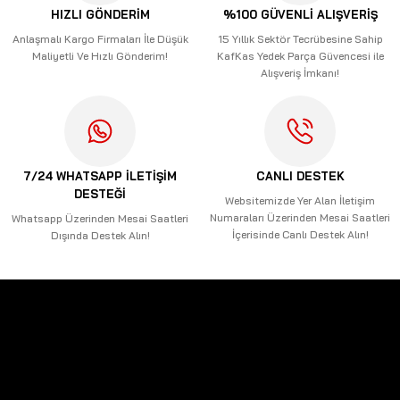
Ürün açıklamasında eksik bilgiler bulunuyor.
HIZLI GÖNDERİM
%100 GÜVENLİ ALIŞVERİŞ
Ürün bilgilerinde hatalar bulunuyor.
Anlaşmalı Kargo Firmaları İle Düşük
15 Yıllık Sektör Tecrübesine Sahip
Maliyetli Ve Hızlı Gönderim!
KafKas Yedek Parça Güvencesi ile
Ürün fiyatı diğer sitelerden daha pahalı.
Alışveriş İmkanı!
Bu ürüne benzer farklı alternatifler olmalı.
7/24 WHATSAPP İLETİŞİM
CANLI DESTEK
DESTEĞİ
Gönder
Websitemizde Yer Alan İletişim
Numaraları Üzerinden Mesai Saatleri
Whatsapp Üzerinden Mesai Saatleri
İçerisinde Canlı Destek Alın!
Dışında Destek Alın!