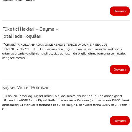
Devamı
Tüketici Haklari – Cayma –
İptal İade Koşullari
**ÖRNEKTİR. KULLANMADAN ÖNCE KENDİ SİTENİZE UYGUN BİR ŞEKİLDE
DÜZENLEYİNİZ** GENEL: 1.Kullanmakta olduğunuz web sitesi üzerinden elektronik
ortamda sipariş verdiğiniz takdirde, size sunulan ön bilgilendirme formunu ve mesafeli
satış sözleşmesi ...
Devamı
Kişisel Veriler Politikası
[Firma İsmi / marka] Kişisel Veriler Politikası Kişisel Veriler Kanunu hakkında genel
bilgilendirme6698 Sayılı Kişisel Verilerin Korunması Kanunu (bundan sonra KVKK olarak
anılacaktır) 24 Mart 2016 tarihinde kabul edilmiş, 7 Nisan 2016 tarihli 29677 sayılı Resmi
G ...
Devamı