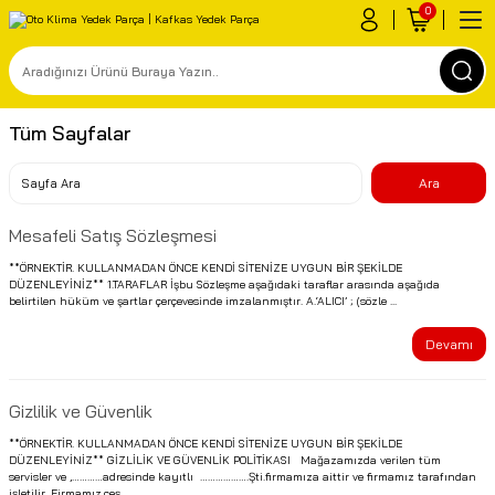
0
Tüm Sayfalar
Mesafeli Satış Sözleşmesi
**ÖRNEKTİR. KULLANMADAN ÖNCE KENDİ SİTENİZE UYGUN BİR ŞEKİLDE
DÜZENLEYİNİZ** 1.TARAFLAR İşbu Sözleşme aşağıdaki taraflar arasında aşağıda
belirtilen hüküm ve şartlar çerçevesinde imzalanmıştır. A.‘ALICI’ ; (sözle ...
Devamı
Gizlilik ve Güvenlik
**ÖRNEKTİR. KULLANMADAN ÖNCE KENDİ SİTENİZE UYGUN BİR ŞEKİLDE
DÜZENLEYİNİZ** GİZLİLİK VE GÜVENLİK POLİTİKASI Mağazamızda verilen tüm
servisler ve ,…………adresinde kayıtlı ……………….Şti.firmamıza aittir ve firmamız tarafından
işletilir. Firmamız,çeş ...