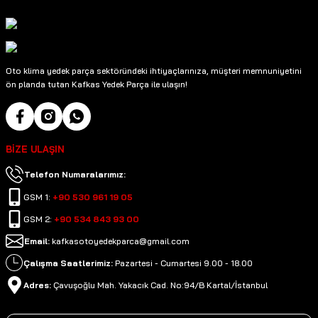
Oto klima yedek parça sektöründeki ihtiyaçlarınıza, müşteri memnuniyetini
ön planda tutan Kafkas Yedek Parça ile ulaşın!
BİZE ULAŞIN
Telefon Numaralarımız:
GSM 1:
+90 530 961 19 05
GSM 2:
+90 534 843 93 00
Email:
kafkasotoyedekparca@gmail.com
Çalışma Saatlerimiz:
Pazartesi - Cumartesi 9.00 - 18.00
Adres:
Çavuşoğlu Mah. Yakacık Cad. No:94/B Kartal/İstanbul