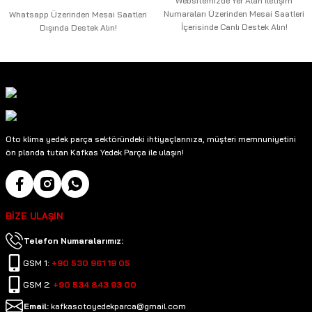
Websitemizde Yer Alan İletişim
Numaraları Üzerinden Mesai Saatleri
Whatsapp Üzerinden Mesai Saatleri
İçerisinde Canlı Destek Alın!
Dışında Destek Alın!
Oto klima yedek parça sektöründeki ihtiyaçlarınıza, müşteri memnuniyetini
ön planda tutan Kafkas Yedek Parça ile ulaşın!
BİZE ULAŞIN
Telefon Numaralarımız:
GSM 1:
+90 530 961 19 05
GSM 2:
+90 534 843 93 00
Email:
kafkasotoyedekparca@gmail.com